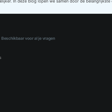
telijker. In deze blog lopen we samen door de belangrijkste
Beschikbaar voor al je vragen
s