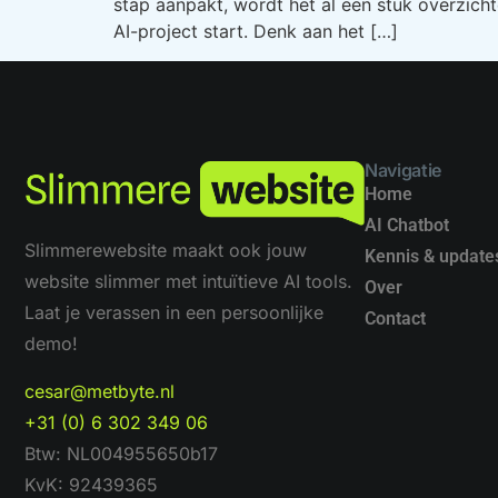
stap aanpakt, wordt het al een stuk overzich
AI-project start. Denk aan het […]
Navigatie
Home
AI Chatbot
Slimmerewebsite maakt ook jouw
Kennis & update
website slimmer met intuïtieve AI tools.
Over
Laat je verassen in een persoonlijke
Contact
demo!
cesar@metbyte.nl
+31 (0) 6 302 349 06
Btw: NL004955650b17
KvK: 92439365