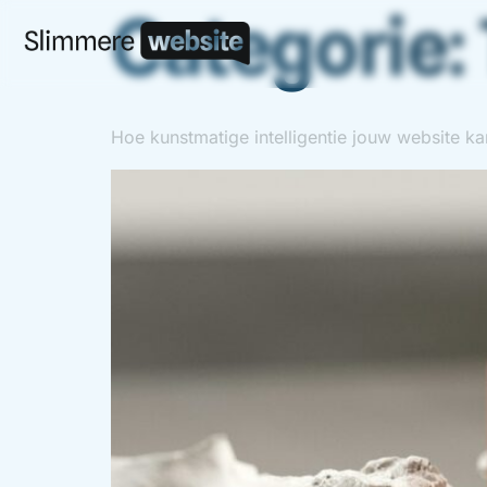
Categorie:
Hoe kunstmatige intelligentie jouw website k